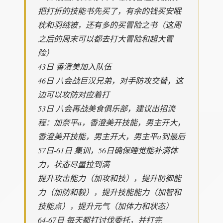
把打折的技能书先买了，有余的钱买安眠
枕和羽绒被，还有多的买冒险之书（这周
之后的周末可以都去打大冒险和超大冒
险）
43日 香澄美加入队伍
46日 八会战巨汉兄弟，对手防攻交替，这
边可以攻防对应着打
53日 八会再战美食俱乐部，建议出招流
程：加奈平a，香澄美开技能，男主开大，
香澄美开技能，男主开大，男主平a到最后
57日-61日 集训，56日确保睡觉能补满体
力，状态尽量拉到满
提升攻击能力（加攻和技），提升防御能
力（加防和毅），提升技能能力（加智和
技能点），提升元气（加体力和状态）
64-67日 每天都打讨伐委托，并打完