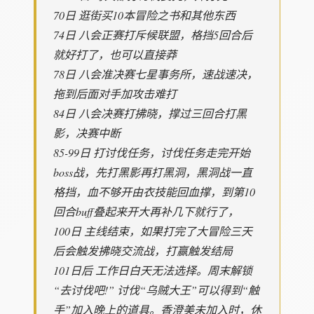
70日 逛街买10本冒险之书和其他东西
74日 八会正赛打斥候联盟，格挡5回合后
就好打了，也可以直接莽
78日 八会准决赛七星事务所，速战速决，
拖到后面对手加攻击难打
84日 八会决赛打拂晓，撑过三回合打黑
影，决赛中断
85-99日 打讨伐任务，讨伐任务走完开始
boss战，先打黑影再打黑洞，黑洞战一直
格挡，血不够开由衣技能回血撑，到第10
回合buff叠起来开大再补几下就行了，
100日 主线结束，如果打完了大冒险三天
后会触发拂晓交流战，打赢触发结局
101日后 工作日白天无法选择。周末解锁
“去讨伐吧!” 讨伐“乌贼大王”可以得到“触
手”加入晚上的道具。香澄美未加入时，休