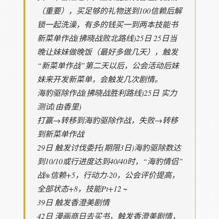
（重要），买足够的礼物送到100信赖后解
锁一起洗澡，有多的钱买一到两本技能书
新菜单作战(拂晓战败北路线)25日 25日当
晚让妹妹做晚饭（最好多做几天），触发
“新菜单作战”第二天以后，公会活动后妹
妹来开发新菜单，会触发几次剧情。
海豹驱除作战(拂晓战胜利路线)25日 实力
测试(由香里)
打赢→转移到海豹驱除作战，失败→转移
到新菜单作战
29日 触发讨伐委托(期限3日)海豹驱除数达
到10/10或行进度达到40/40时，“海豹情侣”
战※信赖+5，行动力-20，公会评价提高，
全部状态+8，技能Pt+12 ~
39日 触发香澄美剧情
42日 漫画商日去买书，触发香澄美剧情，