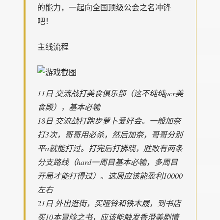
的能力，一起向全国顶级公会之名冲锋
吧！
主线流程
11日 交流战打美食俱乐部（这不纯纯pcr美
食殿），基本必输
18日 交流战打跑步萝卜爱好会。一般加奈
打3次，哥哥用必杀，然后加奈，哥哥分别
平a就能打过。打完后打拂晓，胜败有两条
分支路线（hard一周目基本必输，多周目
开局才能打得过）。这周应该能盈利10000
左右
21日 外出逛街，买哑铃和铁木屐，到书店
买10本冒险之书，应该能触发香澄美剧情