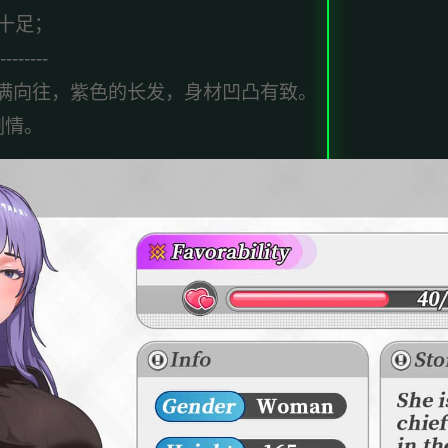
十足；
--------
满向往，紫色的长发，身材凹凸有致。
剧情。