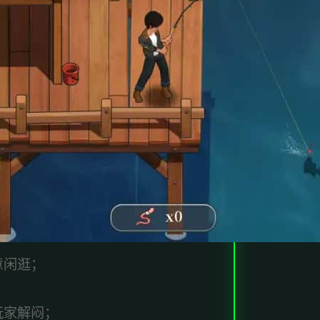
意闲逛；
玩家解闷；