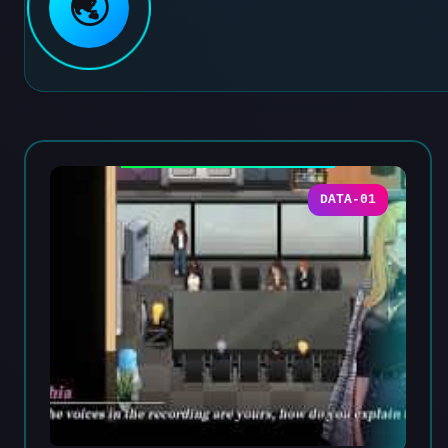
🌏
DATA-01