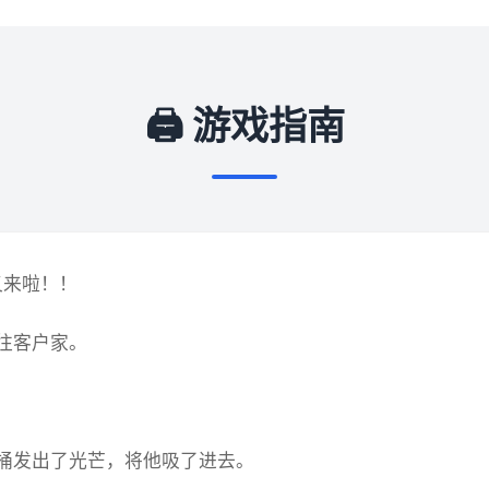
🖨️ 游戏指南
又来啦！！
往客户家。
桶发出了光芒，将他吸了进去。