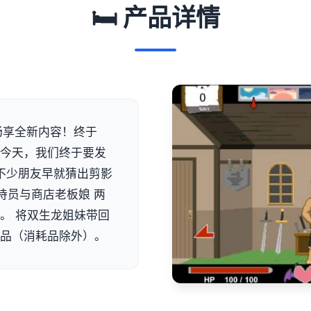
🛏️ 产品详情
费畅享全新内容！终于
。今天，我们终于要发
信不少朋友早就猜出剪影
待员与商店老板娘 两
。 将双生龙姐妹带回
物品（消耗品除外）。