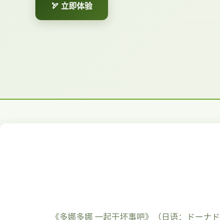
🏹 立即体验
《多娜多娜 一起干坏事吧》（日语：ドーナドー