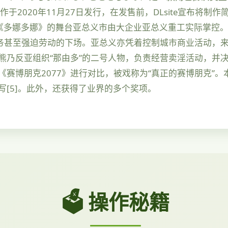
本作于2020年11月27日发行，在发售前，DLsite宣布将制
4]。 《多娜多娜》的舞台亚总义市由大企业亚总义重工实际掌
务甚至强迫劳动的下场。亚总义亦凭着控制城市商业活动，来
熊乃反亚组织“那由多”的二号人物，负责经营卖淫活动，并决
赛博朋克2077》进行对比，被戏称为“真正的赛博朋克”
[5]。此外，还获得了业界的多个奖项。
🗳️ 操作秘籍