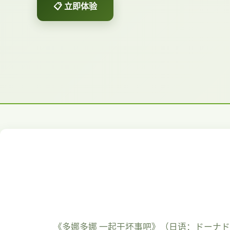
📋 立即体验
《多娜多娜 一起干坏事吧》（日语：ドーナドー