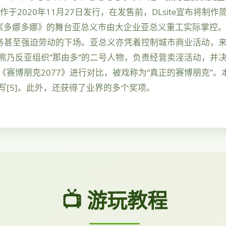
本作于2020年11月27日发行，在发售前，DLsite宣布将制
4]。 《多娜多娜》的舞台亚总义市由大企业亚总义重工实际掌
务甚至强迫劳动的下场。亚总义亦凭着控制城市商业活动，来
熊乃反亚组织“那由多”的二号人物，负责经营卖淫活动，并决
赛博朋克2077》进行对比，被戏称为“真正的赛博朋克”
[5]。此外，还获得了业界的多个奖项。
📺 游玩教程