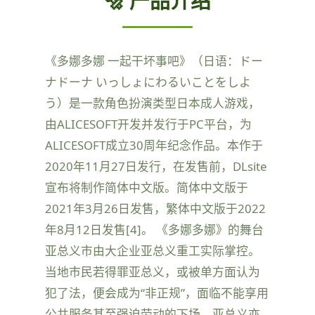
🔩 产品介绍
《多娜多娜 一起干坏事吧》（日语：ドー
ナドーナ いっしょにわるいことをしよ
う）是一款角色扮演类型日本成人游戏，
由ALICESOFT开发并发行于PC平台，为
ALICESOFT成立30周年纪念作品。本作于
2020年11月27日发行，在发售前，DLsite
宣布将制作简体中文版。简体中文版于
2021年3月26日发售，繁体中文版于2022
年8月12日发售[4]。 《多娜多娜》的舞台
亚总义市由大企业亚总义重工实际掌控。
当地市民若得罪亚总义，或被单方面认为
犯了法，便会成为“非正规”，面临不能享用
公共服务甚至强迫劳动的下场。亚总义亦