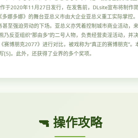
本作于2020年11月27日发行，在发售前，DLsite宣布将制
4]。 《多娜多娜》的舞台亚总义市由大企业亚总义重工实际掌
务甚至强迫劳动的下场。亚总义亦凭着控制城市商业活动，来
熊乃反亚组织“那由多”的二号人物，负责经营卖淫活动，并决
赛博朋克2077》进行对比，被戏称为“真正的赛博朋克”
[5]。此外，还获得了业界的多个奖项。
🔫 操作攻略