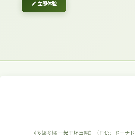
🩹 立即体验
《多娜多娜 一起干坏事吧》（日语：ドーナドー