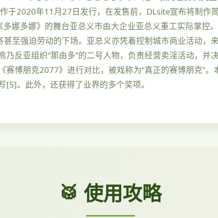
本作于2020年11月27日发行，在发售前，DLsite宣布将制
4]。 《多娜多娜》的舞台亚总义市由大企业亚总义重工实际掌
务甚至强迫劳动的下场。亚总义亦凭着控制城市商业活动，来
熊乃反亚组织“那由多”的二号人物，负责经营卖淫活动，并决
赛博朋克2077》进行对比，被戏称为“真正的赛博朋克”
[5]。此外，还获得了业界的多个奖项。
🥁 使用攻略