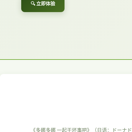
🔍 立即体验
《多娜多娜 一起干坏事吧》（日语：ドーナドー