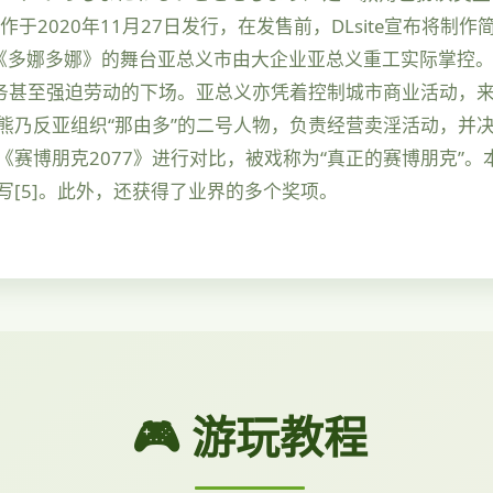
本作于2020年11月27日发行，在发售前，DLsite宣布将制
4]。 《多娜多娜》的舞台亚总义市由大企业亚总义重工实际掌
务甚至强迫劳动的下场。亚总义亦凭着控制城市商业活动，来
熊乃反亚组织“那由多”的二号人物，负责经营卖淫活动，并决
赛博朋克2077》进行对比，被戏称为“真正的赛博朋克”
[5]。此外，还获得了业界的多个奖项。
🎮 游玩教程