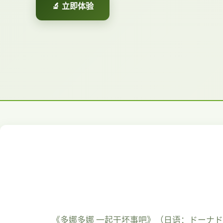
🔬 立即体验
《多娜多娜 一起干坏事吧》（日语：ドーナドー